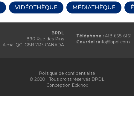
VIDÉOTHÈQUE
MÉDIATHÈQUE
BPDL
Téléphone :
418-668-6161
890 Rue des Pins
Courriel :
info@bpdl.com
Alma, QC G8B 7R3 CANADA
Politique de confidentialité
© 2020 | Tous droits réservés BPDL
Conception
Eckinox